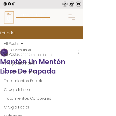
Entrada
All Posts
Clínica Thüel
All Posts
17 nov 2022
2 min de lectura
Mantén Un Mentón
Cirugía Mamaria
Libre De Papada
Cirugía Corporal
Tratamientos Faciales
Cirugía Intima
Tratamientos Corporales
Cirugía Facial