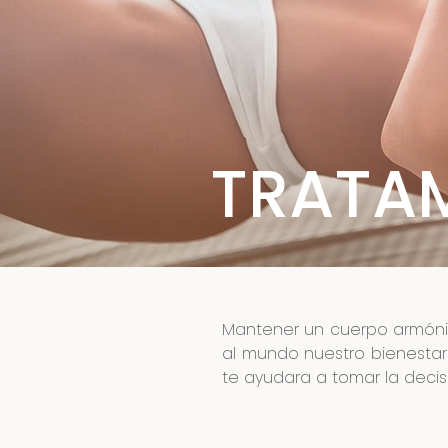
TRATA
Mantener un cuerpo armóni
al mundo nuestro bienestar 
te ayudara a tomar la decis