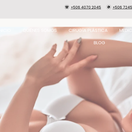
+506 4070 2045
+506 7245
INICIO
QUIÉNES SOMOS
CIRUGÍA PLÁSTICA
MEDIC
BLOG