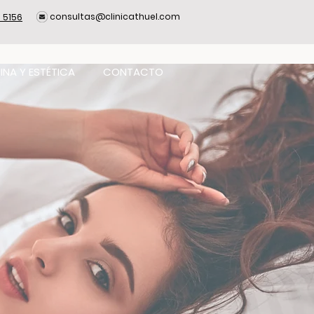
consultas@clinicathuel.com
 5156
INA Y ESTÉTICA
CONTACTO