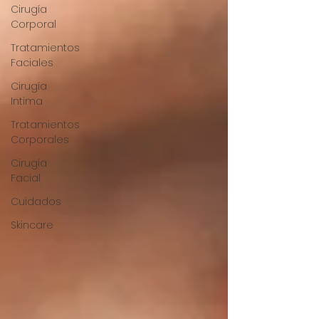
Cirugía
Corporal
Tratamientos
Faciales
Cirugía
Intima
Tratamientos
Corporales
Cirugía
Facial
Cuidados
Skincare