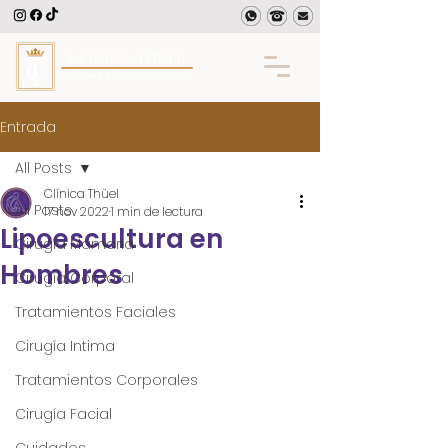
Entrada
All Posts
Clínica Thüel
All Posts
17 nov 2022
1 min de lectura
Lipoescultura en
Cirugía Mamaria
Hombres
Cirugía Corporal
Tratamientos Faciales
Cirugía Intima
Tratamientos Corporales
Cirugía Facial