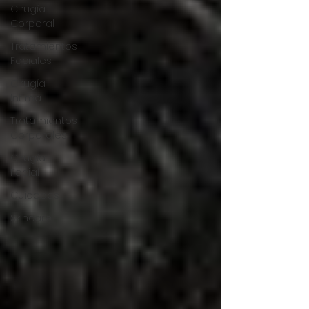
Cirugía
Corporal
Tratamientos
Faciales
Cirugía
Intima
Tratamientos
Corporales
Cirugía
Facial
Cuidados
Skincare