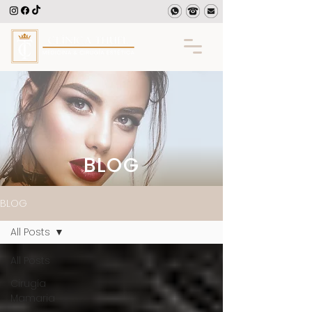
BLOG
BLOG
All Posts
All Posts
Cirugía
Mamaria