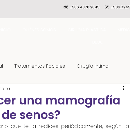
+506 4070 2045
+506 7245
INICIO
QUIÉNES SOMOS
CIRUGÍA PLÁSTICA
MEDIC
BLOG
al
Tratamientos Faciales
Cirugía Intima
ctura
Cuidados
Skincare
cer una mamografía
 de senos?
rio que te la realices periódicamente, según la 