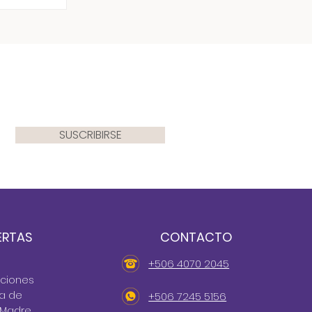
lantes
 los
SUSCRIBIRSE
ERTAS
CONTACTO
+506 4070 2045
cciones
ta de
+506 7245 5156
 Madre