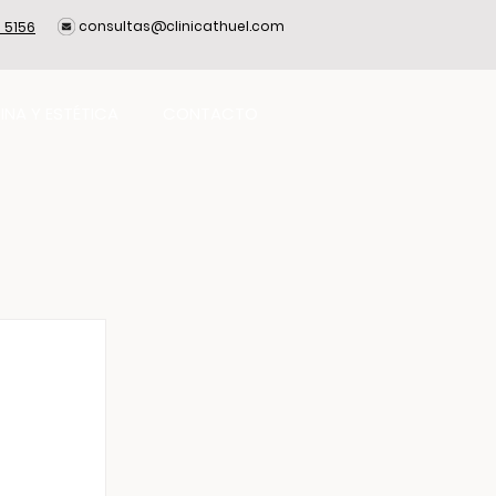
consultas@clinicathuel.com
 5156
INA Y ESTÉTICA
CONTACTO