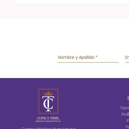
Quiero realizarme una
Guía
cirugía, pero tengo
de m
miedo ¿Cómo
solucionarlo?
Tér
Pol
P
P