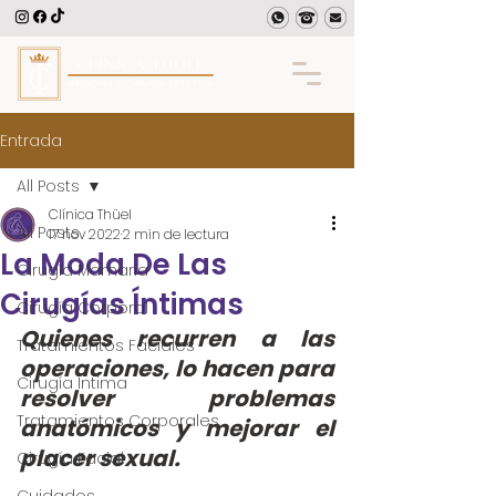
Entrada
All Posts
Clínica Thüel
All Posts
17 nov 2022
2 min de lectura
La Moda De Las
Cirugía Mamaria
Cirugías Íntimas
Cirugía Corporal
Quienes recurren a las 
Tratamientos Faciales
operaciones, lo hacen para 
Cirugía Intima
resolver problemas 
Tratamientos Corporales
anatómicos y mejorar el 
placer sexual.
Cirugía Facial