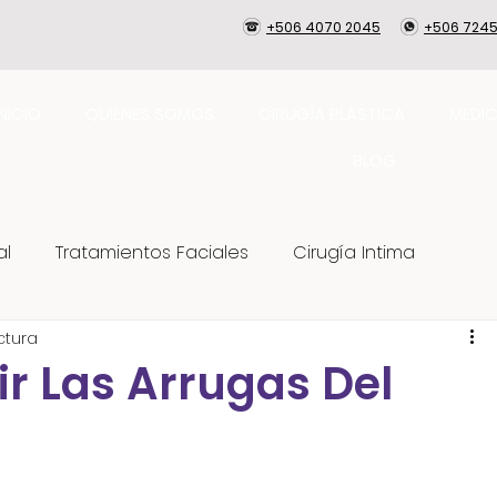
+506 4070 2045
+506 7245
INICIO
QUIÉNES SOMOS
CIRUGÍA PLÁSTICA
MEDIC
BLOG
al
Tratamientos Faciales
Cirugía Intima
ctura
Cuidados
Skincare
r Las Arrugas Del