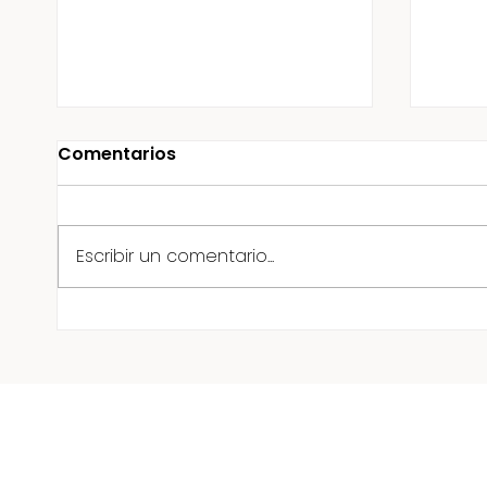
Comentarios
Escribir un comentario...
¡Reducir medidas sin
Hidro
cirugía! Tratamientos
Lipo
estéticos corporales