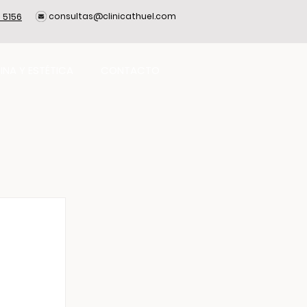
consultas@clinicathuel.com
 5156
INA Y ESTÉTICA
CONTACTO