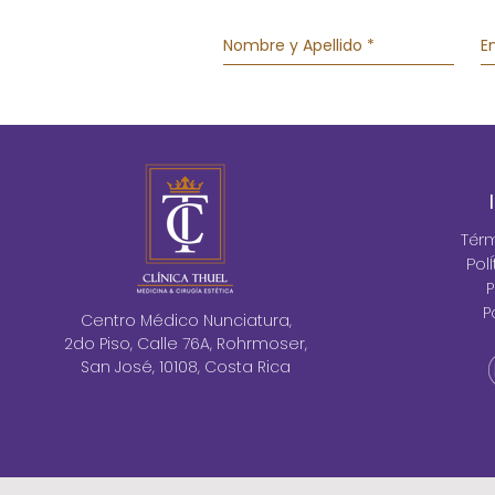
Tér
Pol
P
P
Centro Médico Nunciatura,
2do Piso, Calle 76A, Rohrmoser,
San José, 10108, Costa Rica