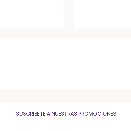
lipoclasia, La
¡Cuidado de la pie
succión Sin Cirugía
Skincare!
SUSCRÍBETE A NUESTRAS PROMOCIONES