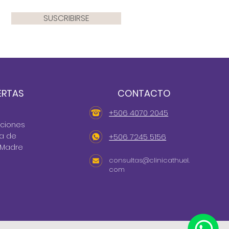
SUSCRIBIRSE
ERTAS
CONTACTO
+506 4070 2045
cciones
ta de
+506 7245 5156
 Madre
consultas@clinicathuel.
com