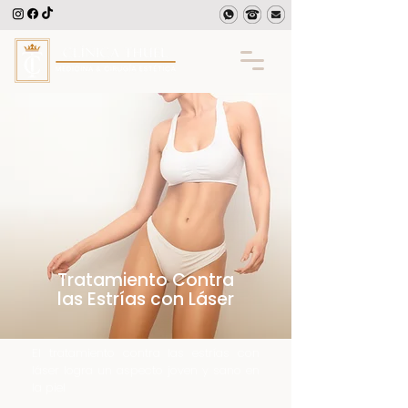
Tratamiento Contra
las Estrías con Láser
El tratamiento contra las estrías con
láser logra un aspecto joven y sano en
la piel