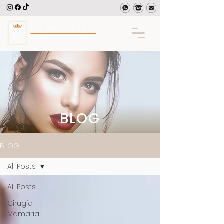
BLOG
BLOG
All Posts
All Posts
Cirugía
Mamaria