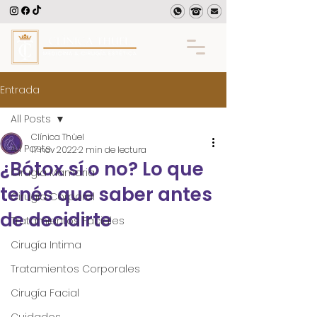
Entrada
All Posts
Clínica Thüel
All Posts
17 nov 2022
2 min de lectura
¿Bótox sí o no? Lo que
Cirugía Mamaria
tenés que saber antes
Cirugía Corporal
de decidirte
Tratamientos Faciales
Cirugía Intima
Tratamientos Corporales
Cirugía Facial