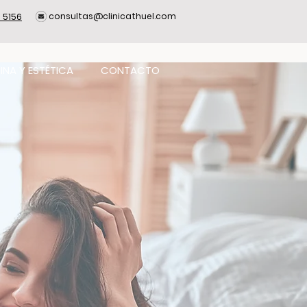
consultas@clinicathuel.com
 5156
INA Y ESTÉTICA
CONTACTO