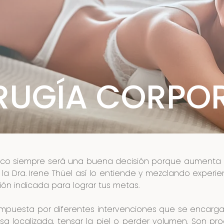
RUGÍA CORPO
co siempre será una buena decisión porque aumenta nu
la Dra. Irene Thüel así lo entiende y mezclando experien
ión indicada para lograr tus metas.
ompuesta por diferentes intervenciones que se encarg
sa localizada, tensar la piel o perder volumen. Son p