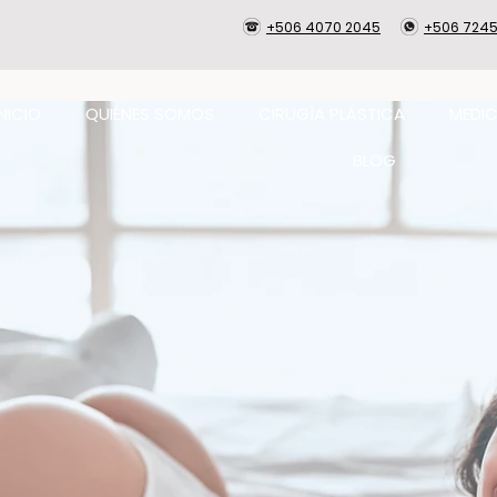
+506 4070 2045
+506 7245
INICIO
QUIÉNES SOMOS
CIRUGÍA PLÁSTICA
MEDIC
BLOG