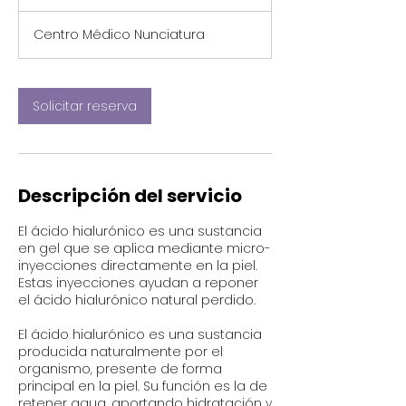
0
Centro Médico Nunciatura
m
i
n
Solicitar reserva
Descripción del servicio
El ácido hialurónico es una sustancia
en gel que se aplica mediante micro-
inyecciones directamente en la piel.
Estas inyecciones ayudan a reponer
el ácido hialurónico natural perdido.
El ácido hialurónico es una sustancia
producida naturalmente por el
organismo, presente de forma
principal en la piel. Su función es la de
retener agua, aportando hidratación y