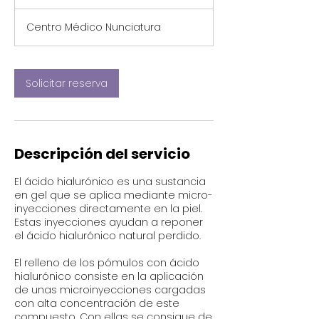
0
Centro Médico Nunciatura
m
i
n
Solicitar reserva
Descripción del servicio
El ácido hialurónico es una sustancia
en gel que se aplica mediante micro-
inyecciones directamente en la piel.
Estas inyecciones ayudan a reponer
el ácido hialurónico natural perdido.
El relleno de los pómulos con ácido
hialurónico consiste en la aplicación
de unas microinyecciones cargadas
con alta concentración de este
compuesto. Con ellas se consigue de