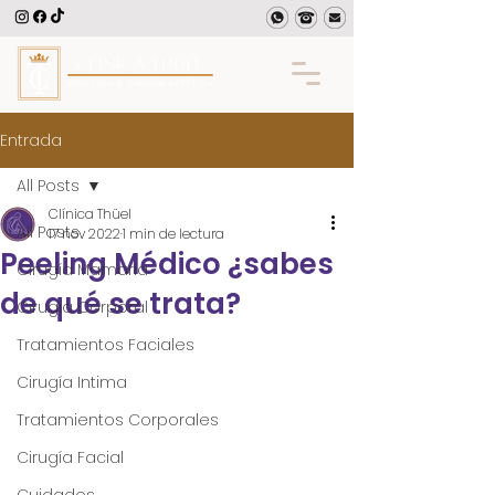
Entrada
All Posts
Clínica Thüel
All Posts
17 nov 2022
1 min de lectura
Peeling Médico ¿sabes
Cirugía Mamaria
de qué se trata?
Cirugía Corporal
Tratamientos Faciales
Cirugía Intima
Tratamientos Corporales
Cirugía Facial