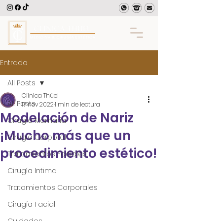
Entrada
All Posts
Clínica Thüel
All Posts
17 nov 2022
1 min de lectura
Modelación de Nariz
Cirugía Mamaria
¡Mucho más que un
Cirugía Corporal
procedimiento estético!
Tratamientos Faciales
Cirugía Intima
Tratamientos Corporales
Cirugía Facial