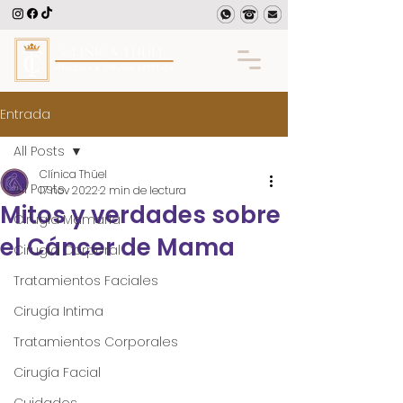
Entrada
All Posts
Clínica Thüel
All Posts
17 nov 2022
2 min de lectura
Mitos y verdades sobre
Cirugía Mamaria
el Cáncer de Mama
Cirugía Corporal
Tratamientos Faciales
Cirugía Intima
Tratamientos Corporales
Cirugía Facial