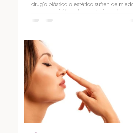
cirugía plástica o estética sufren de mied
como: el quirófano, la anestesia y a los
resultados...