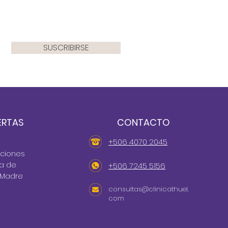
SUSCRIBIRSE
ERTAS
CONTACTO
+506 4070 2045
cciones
ta de
+506 7245 5156
 Madre
consultas@clinicathuel.
com