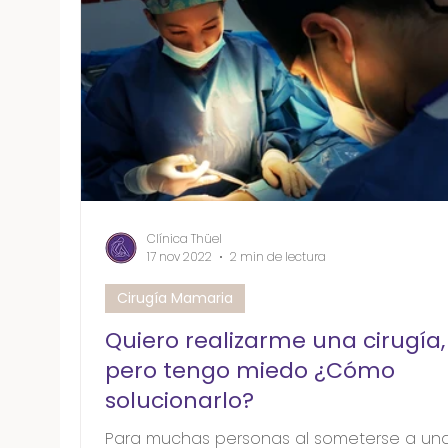
Clínica Thüel
17 nov 2022
2 min de lectura
Cirugía Mamaria
Quiero realizarme una cirugía,
pero tengo miedo ¿Cómo
solucionarlo?
Para muchas personas al someterse a un