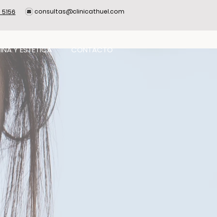
consultas@clinicathuel.com
 5156
INA Y ESTÉTICA
CONTACTO