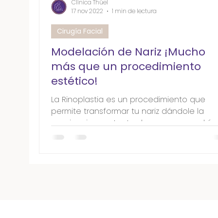
Clínica Thüel
17 nov 2022
1 min de lectura
Cirugía Facial
Modelación de Nariz ¡Mucho
más que un procedimiento
estético!
La Rinoplastia es un procedimiento que
permite transformar tu nariz dándole la
apariencia que tanto deseas, pero ¿sabía
que esta cirugía...