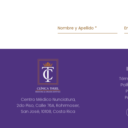
Tér
Pol
P
P
Centro Médico Nunciatura,
2do Piso, Calle 76A, Rohrmoser,
San José, 10108, Costa Rica