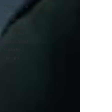
Tratamientos
Faciales
Cirugía Intima
Tratamientos
Corporales
Cirugía Facial
Cuidados
Skincare