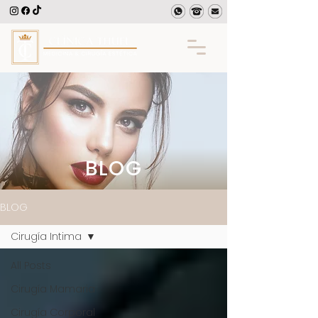
BLOG
BLOG
Cirugía Intima
All Posts
Cirugía Mamaria
Cirugía Corporal